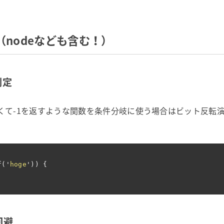
t編 （nodeなども含む！）
判定
eじゃなくて-1を返すような関数を条件分岐に使う場合はビット反
'
f
(
'
hoge
'
))
{
d回避