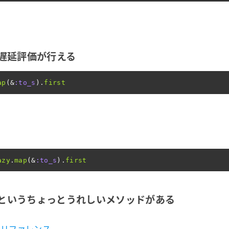
る
zy で遅延評価が行える
ap
(
&
:to_s
).
first
azy
.
map
(
&
:to_s
).
first
with?というちょっとうれしいメソッドがある
 ruby リファレンス