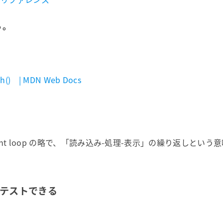
る。
ith() | MDN Web Docs
l-print loop の略で、「読み込み-処理-表示」の繰り返しとい
をテストできる