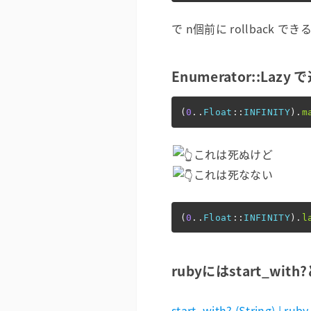
で n個前に rollback でき
Enumerator::La
(
0
..
Float
::
INFINITY
).
m
これは死ぬけど
これは死なない
(
0
..
Float
::
INFINITY
).
l
rubyにはstart_
start_with? (String) |