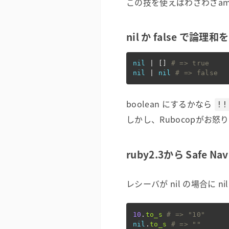
この技を使えばわざわざamp
nil か false で論理和
nil
|
[]
# => true
nil
|
nil
# => false
boolean にするかなら
!!
しかし、Rubocopがお
ruby2.3から Safe N
レシーバが nil の場合に n
10
.
to_s
# => "10"
nil
.
to_s
# => ""