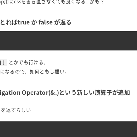
用にcssを書き直さなくても良くなる...かも？
をとればtrue か false が返る
とかでも行ける。
[]
怒りになるので、如何ともし難い。
avigation Operator(&.)という新しい演算子が追加
il を返すらしい