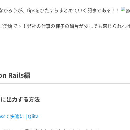
かろうが、tipsをひたすらまとめていく記事である！！
ご愛嬌です！弊社の仕事の様子の鱗片が少しでも感じられれ
on Rails編
w側に出力する方法
sで快適に | Qiita