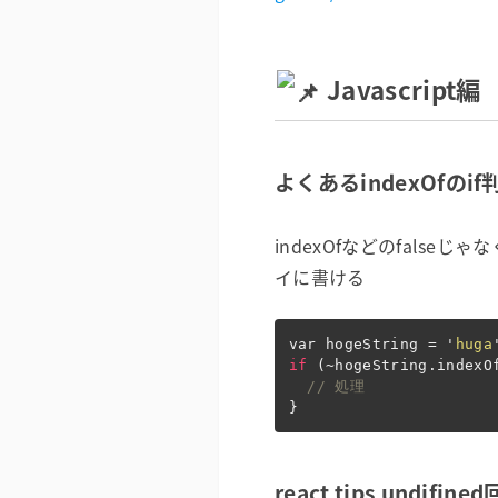
Javascrip
よくあるindexOfのif
indexOfなどのfals
イに書ける
var
hogeString
=
'
huga
if
(
~
hogeString
.
indexO
// 処理
}
react tips undifine