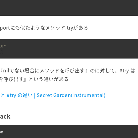
Supportにも似たようなメソッド.tryがある
10"
il
『nilでない場合にメソッドを呼び出す』のに対して、#try 
を呼び出す』という違いがある
 と #try の違い | Secret Garden(Instrumental)
back
=