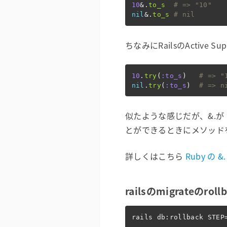
10
&
.
to_s
# => "10"
nil
&
.
to_s
# nil
ちなみにRailsのActive 
10
.
try
(
:to_s
)
# => "
nil
.
try
(
:to_s
)
# => n
似たような感じだが、&.が
とができるときにメソッド
詳しくはこちら
Ruby の &.
railsのmigrateのroll
rails db:rollback 
STEP