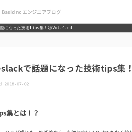
Basicinc エンジニアブログ
になった技術tips集！😘Vol.4.md
ackで話題になった技術tips集！😘
d 2018-07-02
ps集とは！？