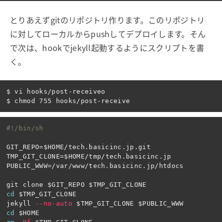
とりあえずgitのリポジトリ作ります。このリポジトリ
に対してローカルからpushしてデプロイします。そん
で次は、hookでjekyll起動するようにスクリプトを書
く。
$ vi hooks/post-receiveo

#!/bin/sh
GIT_REPO
=
$HOME
TMP_GIT_CLONE
=
$HOME
PUBLIC_WWW
=
/var/www/tech.basicinc.jp/htdocs

git clone 
$GIT_REPO
$TMP_GIT_CLONE
cd
$TMP_GIT_CLONE
jekyll 
--no-auto
$TMP_GIT_CLONE
$PUBLIC_WWW
cd
$HOME