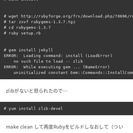
# wget http://rubyforge.org/frs/download.php/70696/ru
# tar zxvf rubygems-1.3.7.tgz

# cd rubygems-1.3.7

# ruby setup.rb

# gem install jekyll

ERROR:  Loading command: install (LoadError)

    no such file to load -- zlib

ERROR:  While executing gem ... (NameError)

zlibがないと怒られたので…
make clean して再度Rubyをビルドしなおして（つい