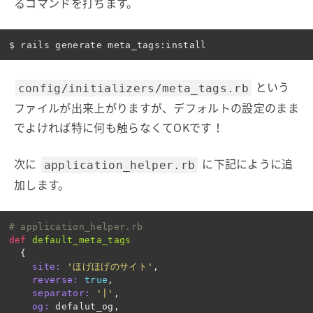
るコマンドを打ちます。
という
config/initializers/meta_tags.rb
ファイルが出来上がりますが、デフォルトの設定のまま
でよければ特に何も触らなくてOKです！
次に
に下記にように追
application_helper.rb
加します。
# application_helper.rb
def
default_meta_tags
{
site: 
'ほげほげのサイト'
,
reverse: 
true
,
separator: 
'|'
,
og: 
defalut_og
,