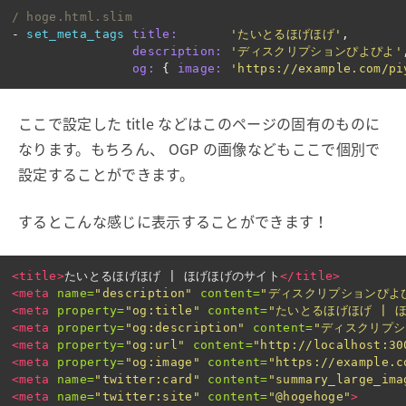
/ hoge.html.slim
-
set_meta_tags
title:       
'たいとるほげほげ'
,
description: 
'ディスクリプションぴよぴよ'
og: 
{
image: 
'https://example.com/pi
ここで設定した title などはこのページの固有のものに
なります。もちろん、 OGP の画像などもここで個別で
設定することができます。
するとこんな感じに表示することができます！
<title>
たいとるほげほげ | ほげほげのサイト
</title>
<meta
name=
"description"
content=
"ディスクリプションぴよ
<meta
property=
"og:title"
content=
"たいとるほげほげ | 
<meta
property=
"og:description"
content=
"ディスクリプシ
<meta
property=
"og:url"
content=
"http://localhost:30
<meta
property=
"og:image"
content=
"https://example.c
<meta
name=
"twitter:card"
content=
"summary_large_ima
<meta
name=
"twitter:site"
content=
"@hogehoge"
>