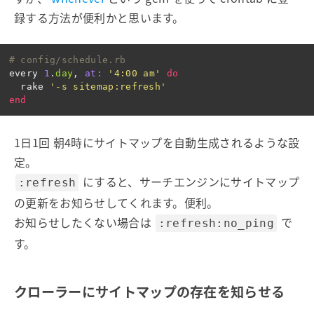
録する方法が便利かと思います。
# config/schedule.rb
every
1
.
day
,
at: 
'4:00 am'
do
rake
'-s sitemap:refresh'
end
1日1回 朝4時にサイトマップを自動生成されるような設
定。
にすると、サーチエンジンにサイトマップ
:refresh
の更新をお知らせしてくれます。便利。
お知らせしたくない場合は
で
:refresh:no_ping
す。
クローラーにサイトマップの存在を知らせる