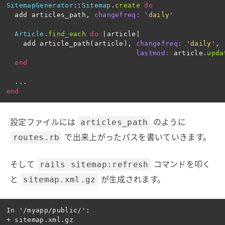
SitemapGenerator
::
Sitemap
.
create
do
add
articles_path
,
changefreq: 
'daily'
Article
.
find_each
do
|
article
|
add
article_path
(
article
),
changefreq: 
'daily'
,
lastmod: 
article
.
upda
end
...
end
設定ファイルには
のように
articles_path
で出来上がったパスを書いていきます。
routes.rb
そして
コマンドを叩く
rails sitemap:refresh
と
が生成されます。
sitemap.xml.gz
In '/myapp/public/':

+ sitemap.xml.gz                                    