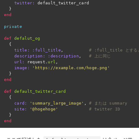
twitter: 
default_twitter_card
}
end
private
def
defalut_og
{
title: :full_title
,
# :full_title 
description: :description
,
# 上に同じ
url: 
request
.
url
,
image: 
'https://example.com/hoge.png'
}
end
def
default_twitter_card
{
card: 
'summary_large_image'
,
# または summary
site: 
'@hogehoge'
# twitter ID
}
end