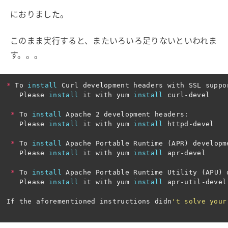
におりました。
このまま実行すると、またいろいろ足りないといわれま
す。。。
*
 To 
install 
Curl development headers with SSL suppor
   Please 
install 
it with yum 
install 
curl-devel

*
 To 
install 
Apache 2 development headers:

   Please 
install 
it with yum 
install 
httpd-devel

*
 To 
install 
Apache Portable Runtime 
(
APR
)
 developm
   Please 
install 
it with yum 
install 
apr-devel

*
 To 
install 
Apache Portable Runtime Utility 
(
APU
)
 
   Please 
install 
it with yum 
install 
apr-util-devel

If the aforementioned instructions didn
't solve your