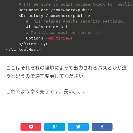
# !!! Be sure to point DocumentRoot to 'public
      DocumentRoot /somewhere/public   

      <Directory /somewhere/public>

# This relaxes Apache security settings.
         AllowOverride all

# MultiViews must be turned off.
         Options 
-MultiViews
      </Directory>

ここはそれぞれの環境によって出力されるパスとかが違
うと思うので適宜変更してください。
これでようやく完了です。長い、、、