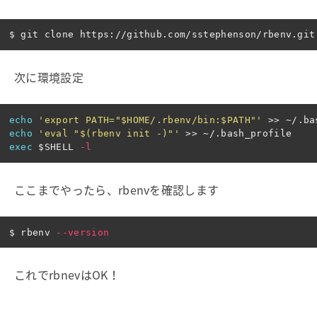
$ 
次に環境設定
echo
'export PATH="$HOME/.rbenv/bin:$PATH"'
>>
echo
'eval "$(rbenv init -)"'
>>
exec
$SHELL
-l
ここまでやったら、rbenvを確認します
$ 
rbenv 
--version
これでrbnevはOK！