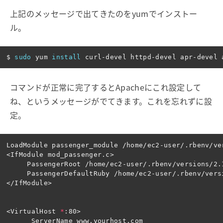
上記のメッセージで出てきたのをyumでインストー
ル。
$ 
sudo 
yum 
install 
コマンドが正常に完了するとApacheにこれ設定して
ね、というメッセージがでてきます。これを忘れずに設
定。
LoadModule passenger_module /home/ec2-user/.rbenv/ve
<IfModule mod_passenger.c>

     PassengerRoot /home/ec2-user/.rbenv/versions/2.
     PassengerDefaultRuby /home/ec2-user/.rbenv/versi
</IfModule>

<VirtualHost 
*
:80>

      ServerName www.yourhost.com
