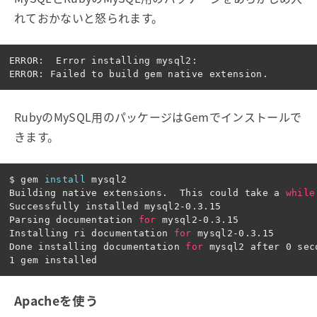
れておかないと怒られます。
ERROR:  Error installing mysql2:

RubyのMySQL用のパッケージはGemでインストールで
きます。
$ 
gem 
install 
mysql2

Building native extensions.  This could take a 
while
Successfully installed mysql2-0.3.15

Parsing documentation 
for 
mysql2-0.3.15

Installing ri documentation 
for 
mysql2-0.3.15

Done installing documentation 
for 
mysql2 after 0 seco
Apacheを使う