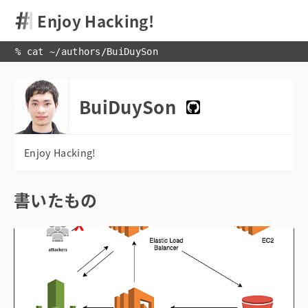
Enjoy Hacking!
% cat 
~
/
authors
/
BuiDuySon
BuiDuySon
書いたもの